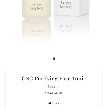
CNC Purifying Face Tonic
€29,00
Regulärer
Preis
Stückpreis
pro
€14,50
/
100ml
Menge