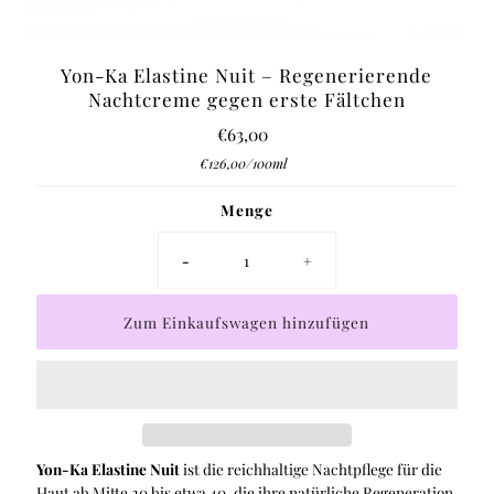
Yon-Ka Elastine Nuit – Regenerierende
Nachtcreme gegen erste Fältchen
€63,00
Regulärer
Preis
Stückpreis
pro
€126,00
/
100ml
Menge
-
+
Yon-Ka Elastine Nuit
ist die reichhaltige Nachtpflege für die
Haut ab Mitte 20 bis etwa 40, die ihre natürliche Regeneration