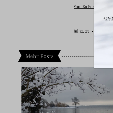
Yon-Ka For Men Scr
*Sie 
Jul 12, 23
• By Anja
Mehr Posts