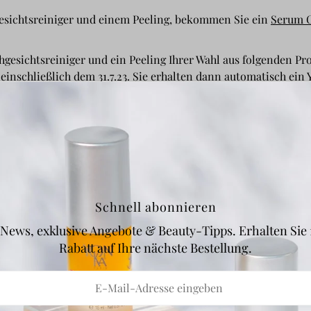
esichtsreiniger und einem Peeling, bekommen Sie ein
Serum 
hgesichtsreiniger und ein Peeling Ihrer Wahl aus folgenden Pr
einschließlich dem 31.7.23. Sie erhalten dann automatisch ei
Ka Lait Nettoyant
200 ml
 Gel Nettoyant
200 ml
-Ka Nettoyant Creme
100 ml
Schnell abonnieren
a Eau Micellaire
200 ml
 News, exklusive Angebote & Beauty-Tipps. Erhalten Sie
a For Men Gel Mousse
100 ml
Rabatt auf Ihre nächste Bestellung.
ml
b
50 ml