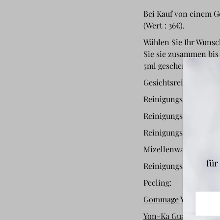
Bei Kauf von einem G
(Wert : 36€).
Wählen Sie Ihr Wunsc
Sie sie zusammen bis 
5ml geschenkt dazu.
Gesichtsreiniger:
Reinigungsmilch
Yon-
Reinigungsgel
Yon-Ka
Reinigungscreme
Yon
Mizellenwasser
Yon-K
für
Reinigungsgeld
Yon-K
Peeling:
Gommage Yon-Ka
50 
Yon-Ka Guarana Scru