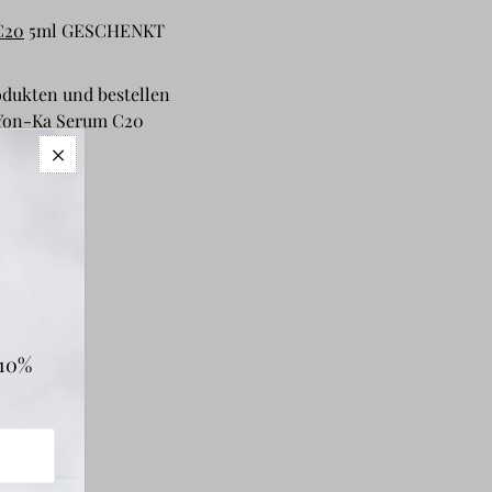
C20
5ml GESCHENKT
odukten und bestellen
n Yon-Ka Serum C20
 10%