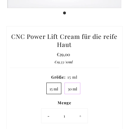
CNC Power Lift Cream für die reife
Haut
€29,00
Regulärer
Preis
Stückpreis
pro
€19,33
/
10ml
Größe:
15 ml
15 ml
30 ml
Menge
-
+